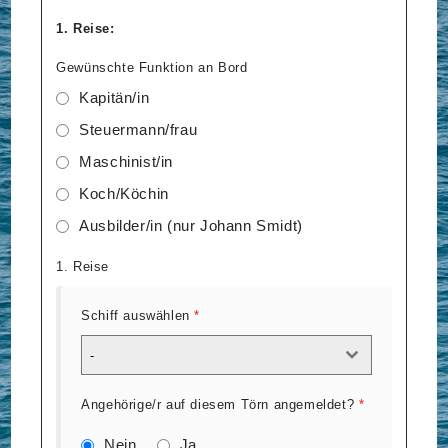
1. Reise:
Gewünschte Funktion an Bord
Kapitän/in
Steuermann/frau
Maschinist/in
Koch/Köchin
Ausbilder/in (nur Johann Smidt)
1. Reise
Schiff auswählen
*
-
Angehörige/r auf diesem Törn angemeldet?
*
Nein
Ja