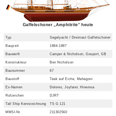
Gaffelschoner „Amphitrite“ heute
Typ
Segelyacht / Dreimast Gaffelschoner
Baujzeit
1884-1887
Bauwerft
Camper & Nicholson, Gosport, GB
Konstrukteur
Ben Nicholson
Baunummer
67
Baustoff
Teak auf Eiche, Mahagoni
Ex-Namen
Dolores, Joyfarer, Hinemoa
Rufzeichen
DJRT
Tall Ship Kennzeichnung
TS G 121
MMSI-Nr.
211302560