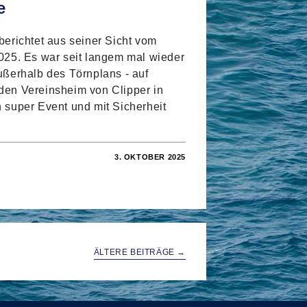
e
erichtet aus seiner Sicht vom
025. Es war seit langem mal wieder
ßerhalb des Törnplans - auf
en Vereinsheim von Clipper in
 super Event und mit Sicherheit
3. OKTOBER 2025
PER
MERFEST
END
HENENDE
LER
ÄLTERE BEITRÄGE
→
BNISSE