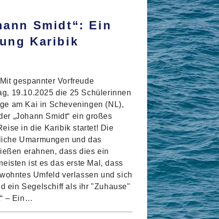
hann Smidt“: Ein
ung Karibik
Mit gespannter Vorfreude
g, 19.10.2025 die 25 Schülerinnen
ge am Kai in Scheveningen (NL),
er „Johann Smidt“ ein großes
ise in die Karibik startet! Die
rzliche Umarmungen und das
ließen erahnen, dass dies ein
eisten ist es das erste Mal, dass
ewohntes Umfeld verlassen und sich
nd ein Segelschiff als ihr "Zuhause"
t“ – Ein…