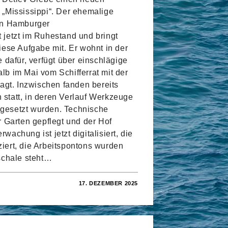
„Mississippi“. Der ehemalige
en Hamburger
jetzt im Ruhestand und bringt
iese Aufgabe mit. Er wohnt in der
 dafür, verfügt über einschlägige
b im Mai vom Schifferrat mit der
agt. Inzwischen fanden bereits
statt, in deren Verlauf Werkzeuge
ndgesetzt wurden. Technische
r Garten gepflegt und der Hof
achung ist jetzt digitalisiert, die
iert, die Arbeitspontons wurden
schale steht…
17. DEZEMBER 2025
ER
WALTER
I