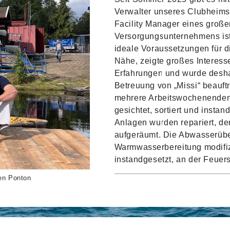
Verwalter unseres Clubheims 
Facility Manager eines groß
Versorgungsunternehmens ist 
ideale Voraussetzungen für d
Nähe, zeigte großes Interesse
Erfahrungen und wurde deshal
Betreuung von „Missi“ beauftr
mehrere Arbeitswochenenden 
gesichtet, sortiert und insta
Anlagen wurden repariert, de
aufgeräumt. Die Abwasserüberw
Warmwasserbereitung modifiz
instandgesetzt, an der Feuer
ten Ponton
FÜR
KOMMENTARE DEAKTIVIERT
NEU
VER
FÜR
MISS