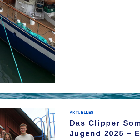
FÜR
KOMMENTARE DEAKTIVIERT
ABF
DER
„JO
SMID
EIN
ABE
RIC
KARI
BEG
AKTUELLES
Das Clipper Som
Jugend 2025 – 