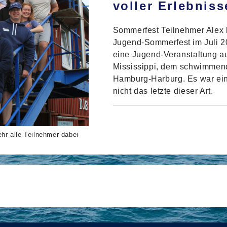
voller Erlebniss
Sommerfest Teilnehmer Alex b
Jugend-Sommerfest im Juli 2
eine Jugend-Veranstaltung au
Mississippi, dem schwimmend
Hamburg-Harburg. Es war ein
nicht das letzte dieser Art.
FÜR
KOMMENTARE DEAKTIVIERT
DAS
CLIP
hr alle Teilnehmer dabei
SOM
DER
JUG
2025
–
EIN
WOC
VOL
ERLE