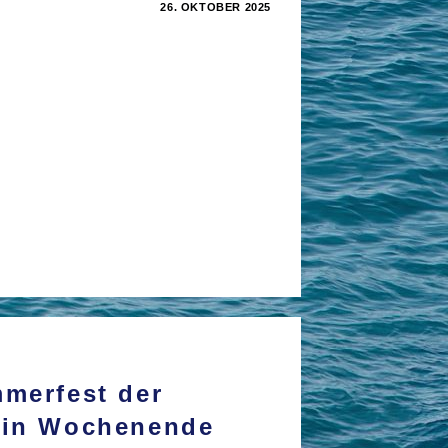
26. OKTOBER 2025
AHRT
HANN
T“:
NTEUER
HTUNG
BIK
INNT
merfest der
Ein Wochenende