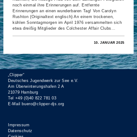
noch einmal ihre Erinnerungen auf. Entfernte
Erinnerungen an einen wunderbaren Tag! Von Carolyn
Rushton (Originaltext englisch) An einem trockenen,
kühlen Sonntagmorgen im April 1976 versammelten sich
etwa dreißig Mitglieder des Colchester Affair Clubs…
FÜR
KOMMENTARE DEAKTIVIERT
10. JANUAR 2025
ERINNERUNGEN
AN
EINEN
WUNDERBAREN
TAG!
„Clipper“
Deutsches Jugendwerk zur See e.V.
Am Überwinterungshafen 2 A
21079 Hamburg
Tel +49 (0)40 822 781 03
E-Mail
buero@clipper-djs.org
Impressum
Datenschutz
Cookies