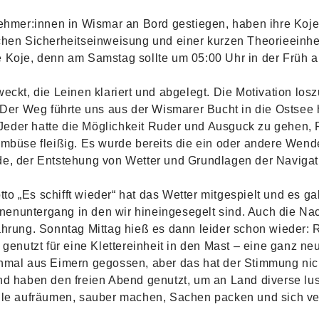
nehmer:innen in Wismar an Bord gestiegen, haben ihre Koj
schen Sicherheitseinweisung und einer kurzen Theorieeinh
 die Koje, denn am Samstag sollte um 05:00 Uhr in der Früh 
weckt, die Leinen klariert und abgelegt. Die Motivation lo
. Der Weg führte uns aus der Wismarer Bucht in die Ostsee
eder hatte die Möglichkeit Ruder und Ausguck zu gehen, 
ombüse fleißig. Es wurde bereits die ein oder andere Wen
de, der Entstehung von Wetter und Grundlagen der Navigat
o „Es schifft wieder“ hat das Wetter mitgespielt und es g
enuntergang in den wir hineingesegelt sind. Auch die Na
ahrung. Sonntag Mittag hieß es dann leider schon wieder:
 genutzt für eine Klettereinheit in den Mast – eine ganz n
inmal aus Eimern gegossen, aber das hat der Stimmung nic
nd haben den freien Abend genutzt, um an Land diverse l
alle aufräumen, sauber machen, Sachen packen und sich v