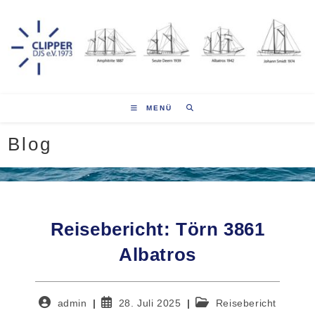
Zum
Inhalt
springen
MENÜ
Blog
Reisebericht: Törn 3861
Albatros
Beitrags-
Beitrag
Beitrags-
admin
28. Juli 2025
Reisebericht
Autor:
veröffentlicht:
Kategorie: