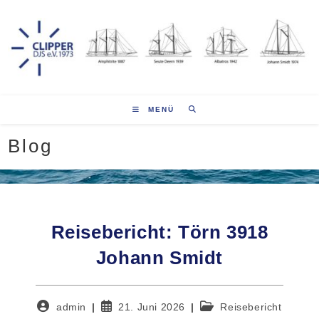
Zum
Inhalt
springen
MENÜ
Blog
Reisebericht: Törn 3918
Johann Smidt
Beitrags-
Beitrag
Beitrags-
admin
21. Juni 2026
Reisebericht
Autor:
veröffentlicht:
Kategorie: