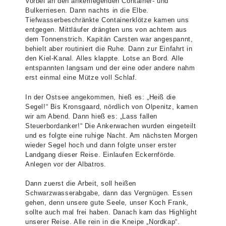
Vorbei an den ankerliegenden Container- und
Bulkerriesen. Dann nachts in die Elbe.
Tiefwasserbeschränkte Containerklötze kamen uns
entgegen. Mittläufer drängten uns von achtern aus
dem Tonnenstrich. Kapitän Carsten war angespannt,
behielt aber routiniert die Ruhe. Dann zur Einfahrt in
den Kiel-Kanal. Alles klappte. Lotse an Bord. Alle
entspannten langsam und der eine oder andere nahm
erst einmal eine Mütze voll Schlaf.
In der Ostsee angekommen, hieß es: „Heiß die
Segel!“ Bis Kronsgaard, nördlich von Olpenitz, kamen
wir am Abend. Dann hieß es: „Lass fallen
Steuerbordanker!“ Die Ankerwachen wurden eingeteilt
und es folgte eine ruhige Nacht. Am nächsten Morgen
wieder Segel hoch und dann folgte unser erster
Landgang dieser Reise. Einlaufen Eckernförde.
Anlegen vor der Albatros.
Dann zuerst die Arbeit, soll heißen
Schwarzwasserabgabe, dann das Vergnügen. Essen
gehen, denn unsere gute Seele, unser Koch Frank,
sollte auch mal frei haben. Danach kam das Highlight
unserer Reise. Alle rein in die Kneipe „Nordkap“.