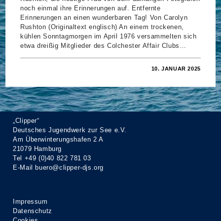
noch einmal ihre Erinnerungen auf. Entfernte
Erinnerungen an einen wunderbaren Tag! Von Carolyn
Rushton (Originaltext englisch) An einem trockenen,
kühlen Sonntagmorgen im April 1976 versammelten sich
etwa dreißig Mitglieder des Colchester Affair Clubs…
FÜR
KOMMENTARE DEAKTIVIERT
10. JANUAR 2025
ERINNERUNGEN
AN
EINEN
WUNDERBAREN
TAG!
„Clipper“
Deutsches Jugendwerk zur See e.V.
Am Überwinterungshafen 2 A
21079 Hamburg
Tel +49 (0)40 822 781 03
E-Mail
buero@clipper-djs.org
Impressum
Datenschutz
Cookies